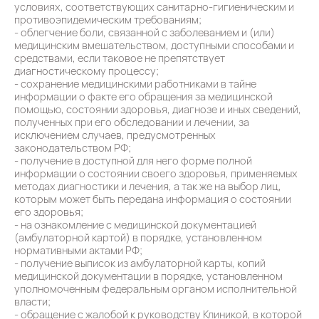
условиях, соответствующих санитарно-гигиеническим и
противоэпидемическим требованиям;
- облегчение боли, связанной с заболеванием и (или)
медицинским вмешательством, доступными способами и
средствами, если таковое не препятствует
диагностическому процессу;
- сохранение медицинскими работниками в тайне
информации о факте его обращения за медицинской
помощью, состоянии здоровья, диагнозе и иных сведений,
полученных при его обследовании и лечении, за
исключением случаев, предусмотренных
законодательством РФ;
- получение в доступной для него форме полной
информации о состоянии своего здоровья, применяемых
методах диагностики и лечения, а так же на выбор лиц,
которым может быть передана информация о состоянии
его здоровья;
- на ознакомление с медицинской документацией
(амбулаторной картой) в порядке, установленном
нормативными актами РФ;
- получение выписок из амбулаторной карты, копий
медицинской документации в порядке, установленном
уполномоченным федеральным органом исполнительной
власти;
- обращение с жалобой к руководству Клиникой, в которой