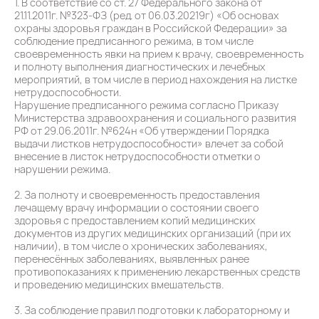
1. В соответствие со ст. 27 Федерального закона от
21.11.2011г. №323-ФЗ (ред. от 06.03.20219г) «Об основах
охраны здоровья граждан в Российской Федерации» за
соблюдение предписанного режима, в том числе
своевременность явки на прием к врачу, своевременность
и полноту выполнения диагностических и лечебных
мероприятий, в том числе в период нахождения на листке
нетрудоспособности.
Нарушение предписанного режима согласно Приказу
Министерства здравоохранения и социального развития
РФ от 29.06.2011г. №624н «Об утверждении Порядка
выдачи листков нетрудоспособности» влечет за собой
внесение в листок нетрудоспособности отметки о
нарушении режима.
2. За полноту и своевременность предоставления
лечащему врачу информации о состоянии своего
здоровья с предоставлением копий медицинских
документов из других медицинских организаций (при их
наличии), в том числе о хронических заболеваниях,
перенесённых заболеваниях, выявленных ранее
противопоказаниях к применению лекарственных средств
и проведению медицинских вмешательств.
3. За соблюдение правил подготовки к лабораторному и