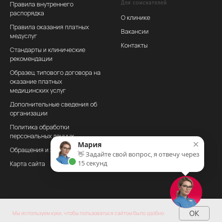
Правила внутреннего
Для соискателей
распорядка
О клинике
Правила оказания платных
Вакансии
медyслуг
Контакты
Стандарты и клинические
рекомендации
Образец типового договора на
оказание платных
медицинских услуг
Дополнительные сведения об
организации
Политика обработки
персональных данных
×
Мария
Обращения и жалобы
👋 Задайте свой вопрос, я отвечу через
15 секунд
Карта сайта
OK
Мы используем куки, чтобы пользоваться сайтом было удобно