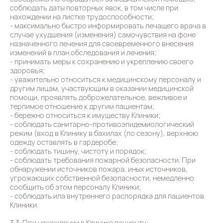
соблюдать даты повторных явок, в том числе при
нахождении на листке трудоспособности;
- максимально быстро информировать лечащего врача в
случае ухудшения (изменения) самочувствия на фоне
назначенного лечения для своевременного внесения
изменений в план обследования и лечения;
- принимать меры к сохранению и укреплению своего
здоровья;
- уважительно относиться к медицинскому персоналу и
другим лицам, участвующим в оказании медицинской
помощи, проявлять доброжелательное, вежливое и
терпимое отношение к другим пациентам;
- бережно относиться к имуществу Клиники;
- соблюдать санитарно-противоэпидемиологический
режим (вход в Клинику в бахилах (по сезону), верхнюю
одежду оставлять в гардеробе;
- соблюдать тишину, чистоту и порядок;
- соблюдать требования пожарной безопасности. При
обнаружении источников пожара, иных источников,
угрожающих собственной безопасности, немедленно
сообщить об этом персоналу Клиники;
- соблюдать ила внутреннего распорядка для пациентов
Клиники.
3.3. При нахождении в Клинике пациенту: