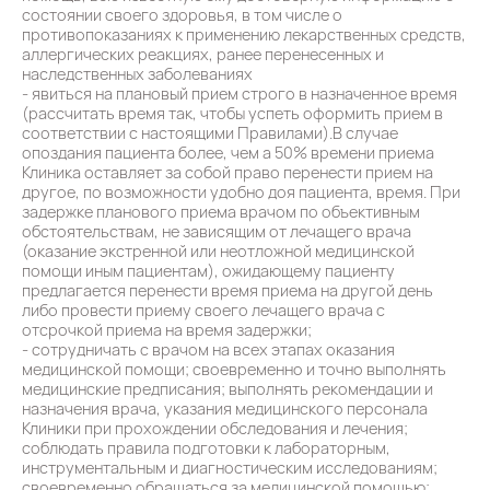
состоянии своего здоровья, в том числе о
противопоказаниях к применению лекарственных средств,
аллергических реакциях, ранее перенесенных и
наследственных заболеваниях
- явиться на плановый прием строго в назначенное время
(рассчитать время так, чтобы успеть оформить прием в
соответствии с настоящими Правилами).В случае
опоздания пациента более, чем а 50% времени приема
Клиника оставляет за собой право перенести прием на
другое, по возможности удобно доя пациента, время. При
задержке планового приема врачом по объективным
обстоятельствам, не зависящим от лечащего врача
(оказание экстренной или неотложной медицинской
помощи иным пациентам), ожидающему пациенту
предлагается перенести время приема на другой день
либо провести приему своего лечащего врача с
отсрочкой приема на время задержки;
- сотрудничать c врачом на всех этапах оказания
медицинской помощи; своевременно и точно выполнять
медицинские предписания; выполнять рекомендации и
назначения врача, указания медицинского персонала
Клиники при прохождении обследования и лечения;
соблюдать правила подготовки к лабораторным,
инструментальным и диагностическим исследованиям;
своевременно обращаться за медицинской помощью;