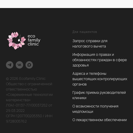
Для пациентов
Запрос справки для
налогового вычета
Информация о правах и
обязанностях граждан в сфере
здоровья
Адреса и телефоны
© 2026 Ecofamily Сlinic
вышестоящих контролирующих
Общество с ограниченной
органов
отвественностью
График приема руководителей
«Современные технологии
клиники
материнства»
Л041-01137-77/00037252 от
О возможности получения
29.03.2022
медпомощи
ОГРН 1207700205350 / ИНН
О лекарственном обеспечении
9728005762