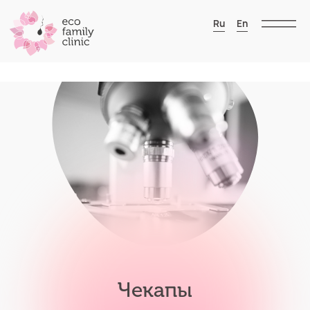
Ru
En
Чекапы