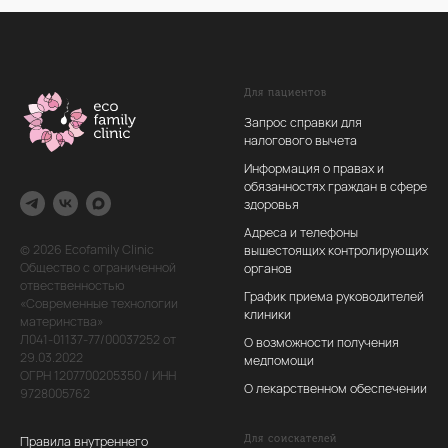
Для пациентов
Запрос справки для
налогового вычета
Информация о правах и
обязанностях граждан в сфере
здоровья
Адреса и телефоны
© 2026 Ecofamily Сlinic
вышестоящих контролирующих
Общество с ограниченной
органов
отвественностью
График приема руководителей
«Современные технологии
клиники
материнства»
Л041-01137-77/00037252 от
О возможности получения
29.03.2022
медпомощи
ОГРН 1207700205350 / ИНН
О лекарственном обеспечении
9728005762
Правила внутреннего
Для соискателей