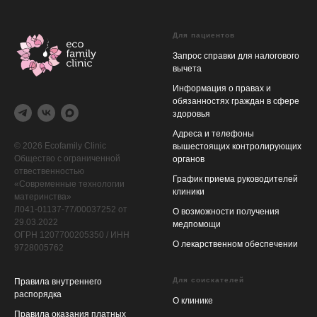
Для пациентов
Запрос справки для налогового
вычета
Информация о правах и
обязанностях граждан в сфере
здоровья
Адреса и телефоны
© 2026 Ecofamily Сlinic
вышестоящих контролирующих
Общество с ограниченной
органов
отвественностью
График приема руководителей
«Современные технологии
клиники
материнства»
Л041-01137-77/00037252 от
О возможности получения
29.03.2022
медпомощи
ОГРН 1207700205350 / ИНН
О лекарственном обеспечении
9728005762
Для соискателей
Правила внутреннего
распорядка
О клинике
Правила оказания платных